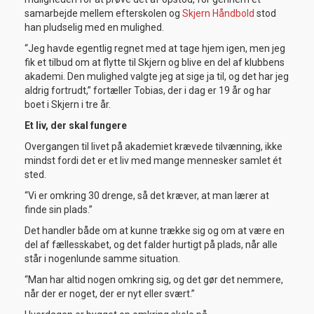
samarbejde mellem efterskolen og
Skjern Håndbold
stod
han pludselig med en mulighed.
“Jeg havde egentlig regnet med at tage hjem igen, men jeg
fik et tilbud om at flytte til Skjern og blive en del af klubbens
akademi. Den mulighed valgte jeg at sige ja til, og det har jeg
aldrig fortrudt,” fortæller Tobias, der i dag er 19 år og har
boet i Skjern i tre år.
Et liv, der skal fungere
Overgangen til livet på akademiet krævede tilvænning, ikke
mindst fordi det er et liv med mange mennesker samlet ét
sted.
“Vi er omkring 30 drenge, så det kræver, at man lærer at
finde sin plads.”
Det handler både om at kunne trække sig og om at være en
del af fællesskabet, og det falder hurtigt på plads, når alle
står i nogenlunde samme situation.
“Man har altid nogen omkring sig, og det gør det nemmere,
når der er noget, der er nyt eller svært.”