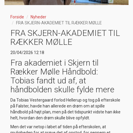
Forside
Nyheder
FRA SKJERN-AKADEMIET TIL RÆKKER MØLLE
FRA SKJERN-AKADEMIET TIL
RÆKKER MØLLE
20/04/2026 12:18
Fra akademiet i Skjern til
Rækker Mølle Håndbold:
Tobias fandt ud af, at
håndbolden skulle fylde mere
Da Tobias Vestergaard forlod Hellerup og tog på efterskole
på Falster, havde han allerede en drøm om at spille
håndbold på højt plan, men på det tidspunkt vidste han ikke
helt, hvordan den drøm skulle blive opfyldt.
Men det var netop i løbet af tiden på efterskolen, at
muligheden for at prøve det af opstod, for gennem et