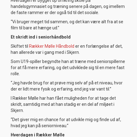
Hverdagen er bygget op omkring skole på
handelsgymnasiet og træning senere på dagen, og imellem
de faste rammer er der også tid til det sociale.
“Vi bruger meget tid sammen, og det kan være alt fra at se
film til bare at hænge ud.”
Et skridt ind i seniorhåndbold
Skiftet til
Rækker Mølle Håndbold
er en forlængelse af det,
han allerede var i gang med i Skjern.
Som U19-spiller begyndte han at træne med seniorspillerne
for at få mere erfaring, og det udviklede sig til en mere fast
rolle.
“Jeg havde brug for at prøve mig selv af på et niveau, hvor
der er lidt mere fysik og erfaring, end jeg var vant til.”
I Rækker Mølle har han fået muligheden for at tage det
skridt, samtidig med at han stadig er en del af miljøet i
Skjern.
“Det giver mig en chance for at udvikle mig og finde ud af,
hvad jeg kan på seniorniveau.”
Hverdagen i Rækker Mølle