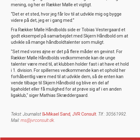
mening, og her er Rækker Mølle et vigtigt.
“Det er et sted, hvor jeg får lov til at udvikle mig og bygge
videre på det, jeg er i gang med.”
Fra Rækker Mølle Håndbolds side er Tobias Vestergaard et
godt eksempel på samarbejdet med Skjern Håndbold om at
udvikle så mange håndboldtalenter som muligt.
"Set med vores øjne er det på flere måder en gevinst. For
Rækker Mølle Håndbolds vedkommende kan de unge
talenter være med til, at klubben holder fast i at have et hold
i 1. division. For spillernes vedkommende kan et ophold her
forhåbentlig være med til at udvikle dem, så de enten kan
vende tilbage til Skjern Håndbold og blive en del af
ligaholdet eller få mulighed for at prøve sig af i en anden
ligaklub," siger Mathias Skræddergaard.
Tekst: Journalist
📝Mikael Sand
,
JVR Consult
. Tlf.: 30561992.
Mail:
ms@jvrconsult.dk
.