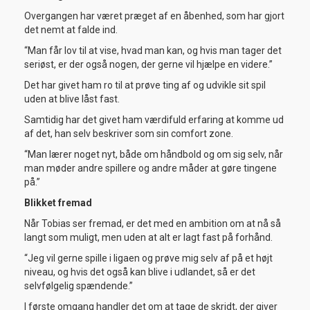
Overgangen har været præget af en åbenhed, som har gjort
det nemt at falde ind.
“Man får lov til at vise, hvad man kan, og hvis man tager det
seriøst, er der også nogen, der gerne vil hjælpe en videre.”
Det har givet ham ro til at prøve ting af og udvikle sit spil
uden at blive låst fast.
Samtidig har det givet ham værdifuld erfaring at komme ud
af det, han selv beskriver som sin comfort zone.
“Man lærer noget nyt, både om håndbold og om sig selv, når
man møder andre spillere og andre måder at gøre tingene
på.”
Blikket fremad
Når Tobias ser fremad, er det med en ambition om at nå så
langt som muligt, men uden at alt er lagt fast på forhånd.
“Jeg vil gerne spille i ligaen og prøve mig selv af på et højt
niveau, og hvis det også kan blive i udlandet, så er det
selvfølgelig spændende.”
I første omgang handler det om at tage de skridt, der giver